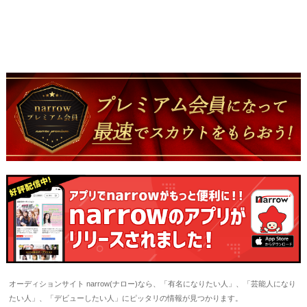
オーディションサイト narrow(ナロー)なら、「有名になりたい人」、「芸能人になり
たい人」、「デビューしたい人」にピッタリの情報が見つかります。