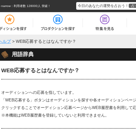
今日のあなたの運勢を占おう！
占
rrow
：利用者数 128000人 突破！
ヘルプ
>
WEB応募するとはなんですか？
用語辞典
WEB応募するとはなんですか？
オーディションへの応募を指しています。
「WEB応募する」ボタンはオーディションを探すや各オーディションペー
クリックすることでオーディション応募ページからWEB履歴書を利用して
※本機能はWEB履歴書を登録していないと利用できません。