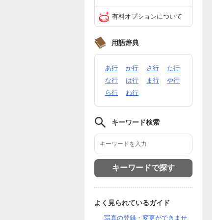
有料オプションについて
用語辞典
あ行
か行
さ行
た行
な行
は行
ま行
や行
ら行
わ行
キーワード検索
よく見られているガイド
写真の登録・変更ができませ