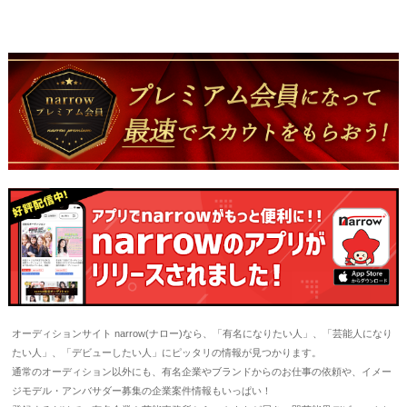
オーディションサイト narrow(ナロー)なら、「有名になりたい人」、「芸能人になり
たい人」、「デビューしたい人」にピッタリの情報が見つかります。
通常のオーディション以外にも、有名企業やブランドからのお仕事の依頼や、イメー
ジモデル・アンバサダー募集の企業案件情報もいっぱい！