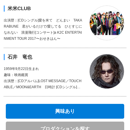
米米CLUB
出演歴：[CDシングル]愛を米て どんまい TAKA
RABUNE 君がいるだけで/愛してる ひとすじに
なれない 浪漫飛行[コンサート]a K2C ENTERTAI
NMENT TOUR 2017〜おせきはん〜
石井 竜也
1959年9月22日生まれ
趣味：映画鑑賞
出演歴：[CDアルバム]LOST MESSAGE／TOUCH
ABLE／MOON&EARTH 日時計 [CDシングル]は
なひとひら 君に戻ろう/雲 愛の力 GROUND A
NGEL in HIROSHIMA [総合プロデュース]GROUN
DANGEL 顔魂〜KAODAMA [ライブ]ビルボード
興味あり
ライブ〜LIKE A JAZZ4〜 [テレビ]ザ・プロファイ
ラー 〜夢と野望の人生〜
プロダクションを探す