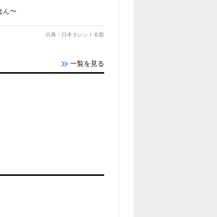
きはん〜
出典：日本タレント名鑑
一覧を見る