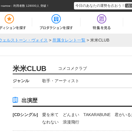
今日のあなたの運勢を占おう！
占
rrow
：利用者数 128000人 突破！
ウェルストーン・ヴォイス
>
所属タレント一覧
>
米米CLUB
米米CLUB
コメコメクラブ
ジャンル
歌手・アーティスト
出演歴
[CDシングル]
愛を米て どんまい TAKARABUNE 君がい
なれない 浪漫飛行