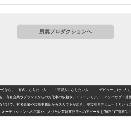
所属プロダクションへ
(ナロー)なら、「有名になりたい人」、「芸能人になりたい人」、「デビューしたい
も、有名企業やブランドからのお仕事の依頼や、イメージモデル・アンバサダー募
るだけで、有名企業や芸能事務所からスカウトが届き、即芸能界デビュー！という
・オーディションへの応募や、入りたい芸能事務所へのアピールを"無料"で"簡単"に