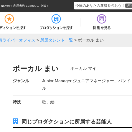
今日のあなたの運勢を占おう！
占
rrow
：利用者数 128000人 突破！
晴ライバーオフィス
>
所属タレント一覧
>
ボーカル まい
ボーカル まい
ボーカル マイ
ジャンル
Junior Manager ジュニアマネージャー、
ル
特技
歌、絵
同じプロダクションに所属する芸能人