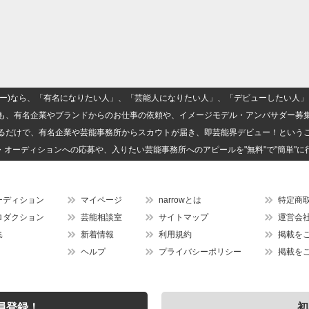
(ナロー)なら、「有名になりたい人」、「芸能人になりたい人」、「デビューしたい
も、有名企業やブランドからのお仕事の依頼や、イメージモデル・アンバサダー募
るだけで、有名企業や芸能事務所からスカウトが届き、即芸能界デビュー！という
・オーディションへの応募や、入りたい芸能事務所へのアピールを"無料"で"簡単"に
ーディション
マイページ
narrowとは
特定商
ロダクション
芸能相談室
サイトマップ
運営会
集
新着情報
利用規約
掲載を
ヘルプ
プライバシーポリシー
掲載を
員登録！
初