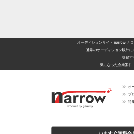
オーディションサイト narrow
通常のオーディション以外に
登録す
気になった企業案件
オ
プ
特
いますぐ無料会