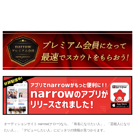
オーディションサイト narrow(ナロー)なら、「有名になりたい人」、「芸能人になり
たい人」、「デビューしたい人」にピッタリの情報が見つかります。