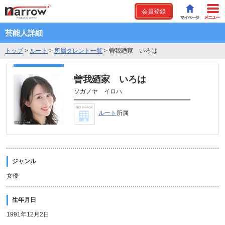
会員登録
芸能人詳細
トップ
>
ルート
>
所属タレント一覧
>
曽我廼家 いろは
曽我廼家 いろは
ソガノヤ イロハ
ルート
所属
ジャンル
女優
生年月日
1991年12月2日