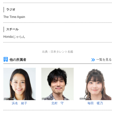
ラジオ
The Time Again
スチール
Hondaじゃらん
出典：日本タレント名鑑
他の所属者
一覧を見る
浜名 綾子
北村 守
毎田 暖乃