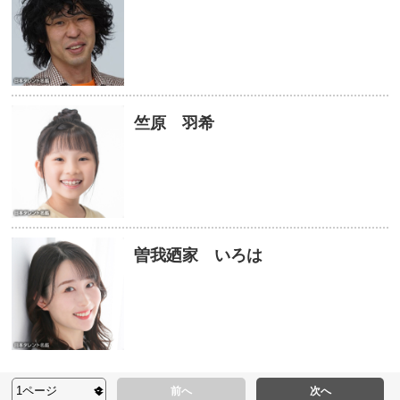
竺原 羽希
曽我廼家 いろは
前へ
次へ