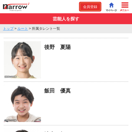
会員登録
芸能人を探す
トップ
>
ルート
>
所属タレント一覧
後野 夏陽
飯田 優真