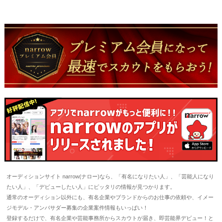
オーディションサイト narrow(ナロー)なら、「有名になりたい人」、「芸能人になり
たい人」、「デビューしたい人」にピッタリの情報が見つかります。
通常のオーディション以外にも、有名企業やブランドからのお仕事の依頼や、イメー
ジモデル・アンバサダー募集の企業案件情報もいっぱい！
登録するだけで、有名企業や芸能事務所からスカウトが届き、即芸能界デビュー！と