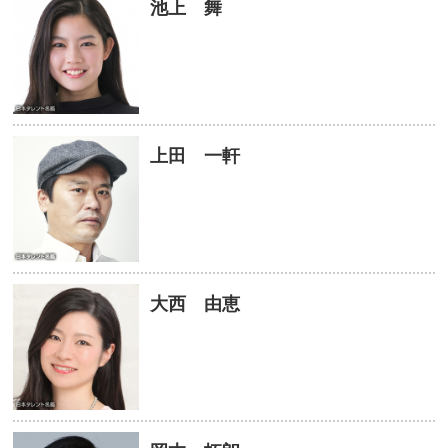
池上 舞
上田 一軒
大西 由恵