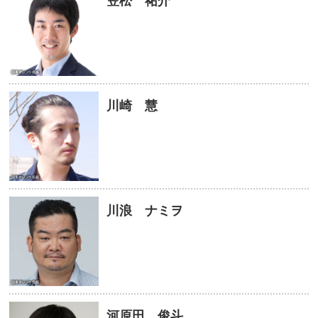
笠松 祐介
川崎 慧
川浪 ナミヲ
河原田 俊斗