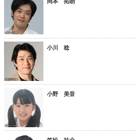
岡本 拓朗
小川 稔
小野 美音