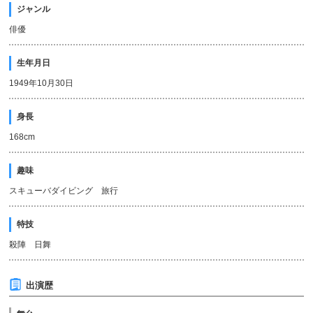
ジャンル
俳優
生年月日
1949年10月30日
身長
168cm
趣味
スキューバダイビング 旅行
特技
殺陣 日舞
出演歴