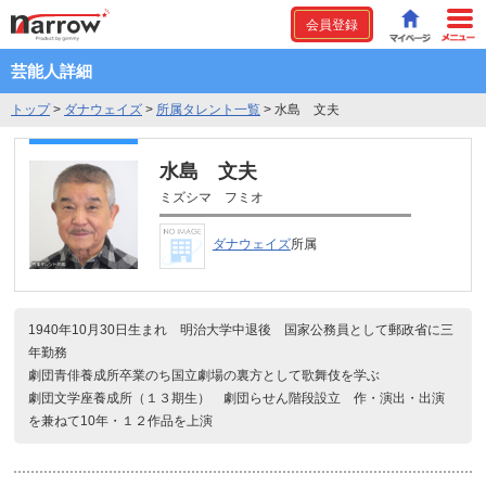
会員登録
芸能人詳細
トップ
>
ダナウェイズ
>
所属タレント一覧
>
水島 文夫
水島 文夫
ミズシマ フミオ
ダナウェイズ
所属
1940年10月30日生まれ 明治大学中退後 国家公務員として郵政省に三
年勤務
劇団青俳養成所卒業のち国立劇場の裏方として歌舞伎を学ぶ
劇団文学座養成所（１３期生） 劇団らせん階段設立 作・演出・出演
を兼ねて10年・１２作品を上演