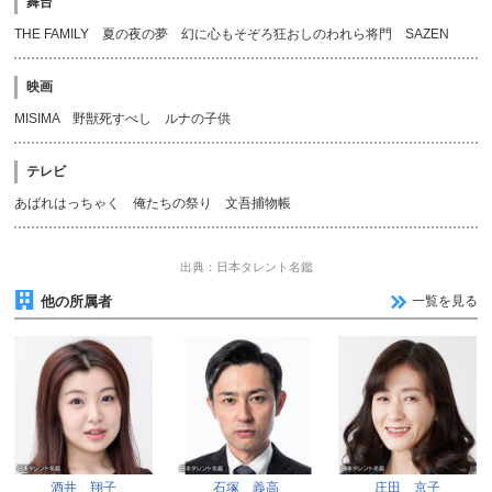
舞台
THE FAMILY 夏の夜の夢 幻に心もそぞろ狂おしのわれら将門 SAZEN
映画
MISIMA 野獣死すべし ルナの子供
テレビ
あばれはっちゃく 俺たちの祭り 文吾捕物帳
出典：日本タレント名鑑
他の所属者
一覧を見る
酒井 翔子
石塚 義高
庄田 京子