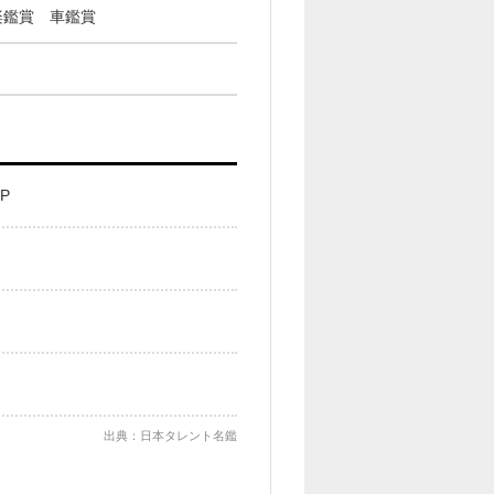
楽鑑賞 車鑑賞
P
出典：日本タレント名鑑