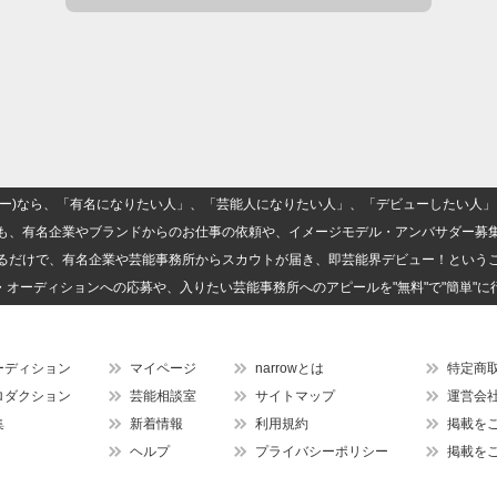
(ナロー)なら、「有名になりたい人」、「芸能人になりたい人」、「デビューしたい
も、有名企業やブランドからのお仕事の依頼や、イメージモデル・アンバサダー募
るだけで、有名企業や芸能事務所からスカウトが届き、即芸能界デビュー！という
・オーディションへの応募や、入りたい芸能事務所へのアピールを"無料"で"簡単"に
ーディション
マイページ
narrowとは
特定商
ロダクション
芸能相談室
サイトマップ
運営会
集
新着情報
利用規約
掲載を
ヘルプ
プライバシーポリシー
掲載を