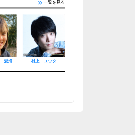
一覧を見る
 愛海
村上 ユウタ