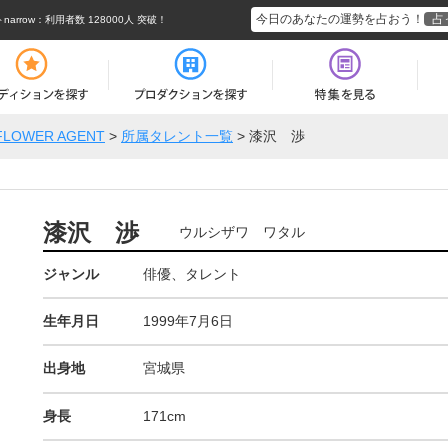
今日のあなたの運勢を占おう！
占
rrow
：利用者数 128000人 突破！
FLOWER AGENT
>
所属タレント一覧
>
漆沢 渉
漆沢 渉
ウルシザワ ワタル
ジャンル
俳優、タレント
生年月日
1999年7月6日
出身地
宮城県
身長
171cm