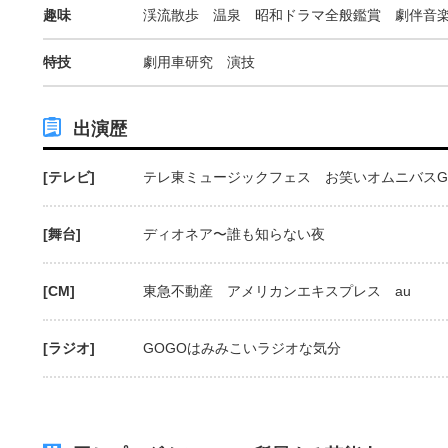
趣味
渓流散歩 温泉 昭和ドラマ全般鑑賞 劇伴音
特技
劇用車研究 演技
出演歴
[テレビ]
テレ東ミュージックフェス お笑いオムニバスG
[舞台]
ディオネア〜誰も知らない夜
[CM]
東急不動産 アメリカンエキスプレス au
[ラジオ]
GOGOはみみこいラジオな気分