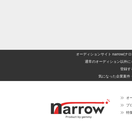
オーディションサイト narrow
通常のオーディション以外に
登録す
気になった企業案件
オ
プ
特