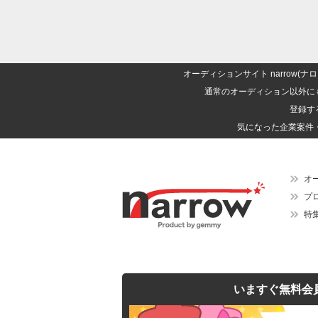
オーディションサイト narrow
通常のオーディション以外に
登録す
気になった企業案件
オ
プ
特
いますぐ無料会