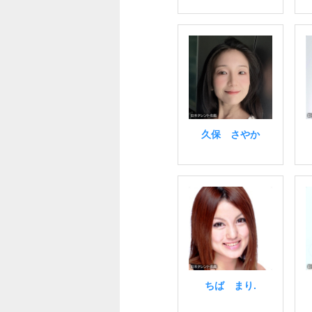
久保 さやか
ちば まり.