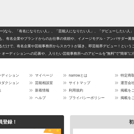
(ナロー)なら、「有名になりたい人」、「芸能人になりたい人」、「デビューしたい
も、有名企業やブランドからのお仕事の依頼や、イメージモデル・アンバサダー募
るだけで、有名企業や芸能事務所からスカウトが届き、即芸能界デビュー！という
・オーディションへの応募や、入りたい芸能事務所へのアピールを"無料"で"簡単"に
ーディション
マイページ
narrowとは
特定商
ロダクション
芸能相談室
サイトマップ
運営会
集
新着情報
利用規約
掲載を
ヘルプ
プライバシーポリシー
掲載を
員登録！
初