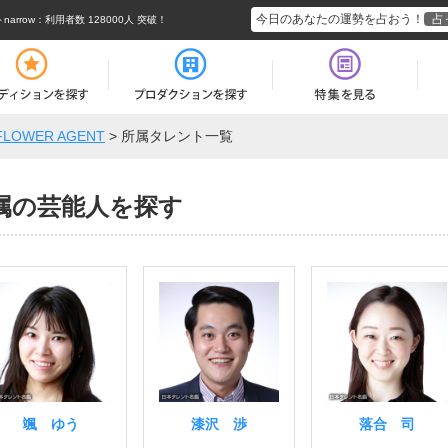
今日のあなたの運勢を占おう！
占
rrow
：利用者数 128000人 突破！
FLOWER AGENT
>
所属タレント一覧
T所属の芸能人を探す
颯 ゆう
漆沢 渉
落合 司