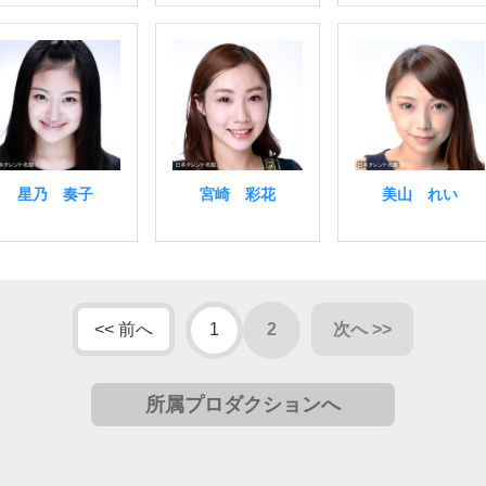
星乃 奏子
宮崎 彩花
美山 れい
<< 前へ
1
2
次へ >>
所属プロダクションへ