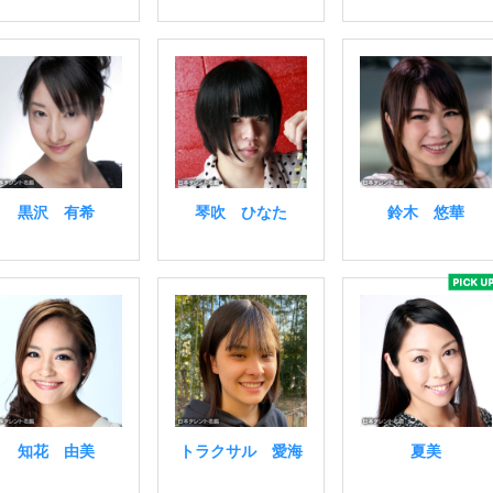
黒沢 有希
琴吹 ひなた
鈴木 悠華
知花 由美
トラクサル 愛海
夏美