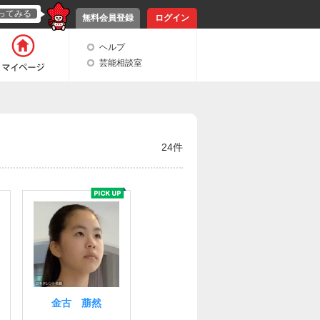
ってみる
無料会員登録
ログイン
ヘルプ
芸能相談室
24件
金古 萠然