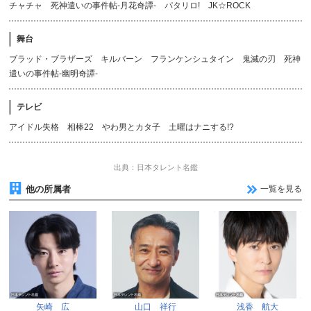
チャチャ 死神遣いの事件帖-月花奇譚- パタリロ! JK☆ROCK
舞台
ブラッド・ブラザーズ キルバーン フランケンシュタイン 鬼滅の刃 死神
遣いの事件帖-幽明奇譚-
テレビ
アイドル失格 相棒22 やわ男とカタ子 土曜はナニする!?
出典：日本タレント名鑑
他の所属者
一覧を見る
矢崎 広
山口 祥行
浅香 航大