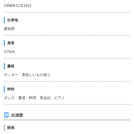
1998年12月16日
出身地
愛知県
身長
175cm
趣味
サッカー 美味しいもの巡り
特技
ダンス 書道 料理 英会話 ピアノ
出演歴
映画