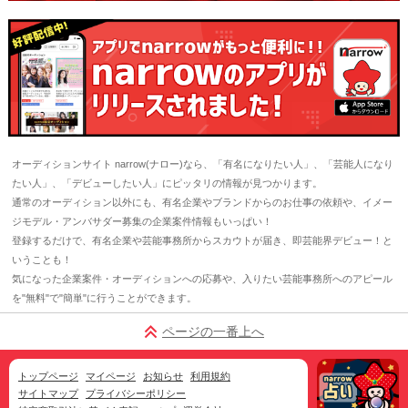
オーディションサイト narrow(ナロー)なら、「有名になりたい人」、「芸能人になり
たい人」、「デビューしたい人」にピッタリの情報が見つかります。
通常のオーディション以外にも、有名企業やブランドからのお仕事の依頼や、イメー
ジモデル・アンバサダー募集の企業案件情報もいっぱい！
登録するだけで、有名企業や芸能事務所からスカウトが届き、即芸能界デビュー！と
いうことも！
気になった企業案件・オーディションへの応募や、入りたい芸能事務所へのアピール
を"無料"で"簡単"に行うことができます。
ページの一番上へ
トップページ
マイページ
お知らせ
利用規約
サイトマップ
プライバシーポリシー