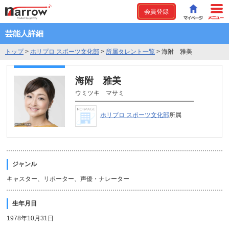
会員登録
芸能人詳細
トップ
>
ホリプロ スポーツ文化部
>
所属タレント一覧
>
海附 雅美
海附 雅美
ウミツキ マサミ
ホリプロ スポーツ文化部
所属
ジャンル
キャスター、リポーター、声優・ナレーター
生年月日
1978年10月31日