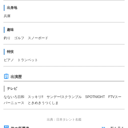
出身地
兵庫
趣味
釣り ゴルフ スノーボード
特技
ピアノ トランペット
出演歴
テレビ
なないろ日和 スッキリ!! サンデー!スクランブル SPOTNIGHT FTVスー
パーニュース ときめきうつくしま
出典：日本タレント名鑑