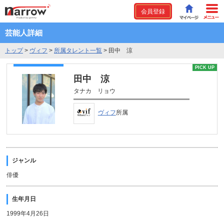
会員登録
芸能人詳細
トップ
>
ヴィフ
>
所属タレント一覧
>
田中 涼
PICK UP
田中 涼
タナカ リョウ
ヴィフ
所属
ジャンル
俳優
生年月日
1999年4月26日