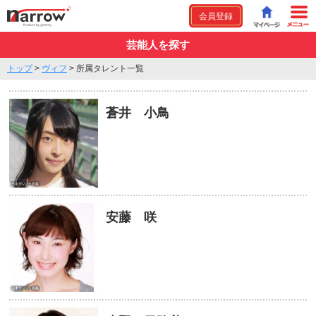
会員登録
芸能人を探す
トップ
>
ヴィフ
>
所属タレント一覧
蒼井 小鳥
安藤 咲