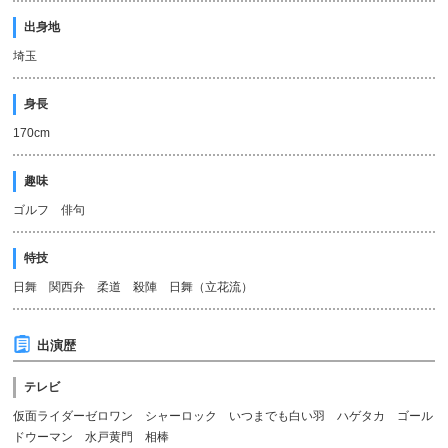
出身地
埼玉
身長
170cm
趣味
ゴルフ 俳句
特技
日舞 関西弁 柔道 殺陣 日舞（立花流）
出演歴
テレビ
仮面ライダーゼロワン シャーロック いつまでも白い羽 ハゲタカ ゴール
ドウーマン 水戸黄門 相棒