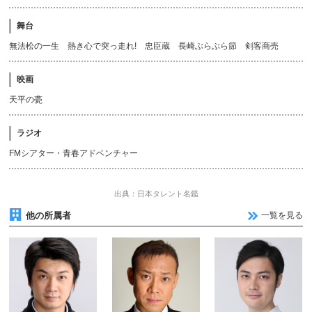
舞台
無法松の一生 熱き心で突っ走れ! 忠臣蔵 長崎ぶらぶら節 剣客商売
映画
天平の甍
ラジオ
FMシアター・青春アドベンチャー
出典：日本タレント名鑑
他の所属者
一覧を見る