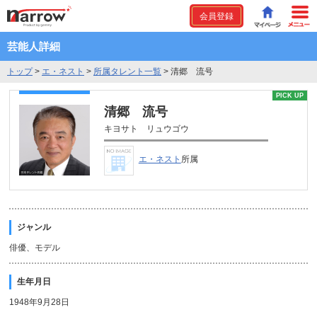
会員登録
芸能人詳細
トップ
>
エ・ネスト
>
所属タレント一覧
>
清郷 流号
PICK UP
清郷 流号
キヨサト リュウゴウ
エ・ネスト
所属
ジャンル
俳優、モデル
生年月日
1948年9月28日