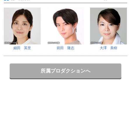
細田 英里
前田 隆志
大澤 美樹
所属プロダクションへ