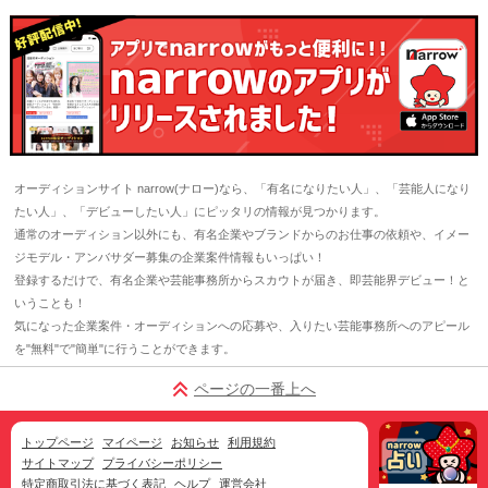
オーディションサイト narrow(ナロー)なら、「有名になりたい人」、「芸能人になり
たい人」、「デビューしたい人」にピッタリの情報が見つかります。
通常のオーディション以外にも、有名企業やブランドからのお仕事の依頼や、イメー
ジモデル・アンバサダー募集の企業案件情報もいっぱい！
登録するだけで、有名企業や芸能事務所からスカウトが届き、即芸能界デビュー！と
いうことも！
気になった企業案件・オーディションへの応募や、入りたい芸能事務所へのアピール
を"無料"で"簡単"に行うことができます。
ページの一番上へ
トップページ
マイページ
お知らせ
利用規約
サイトマップ
プライバシーポリシー
特定商取引法に基づく表記
ヘルプ
運営会社