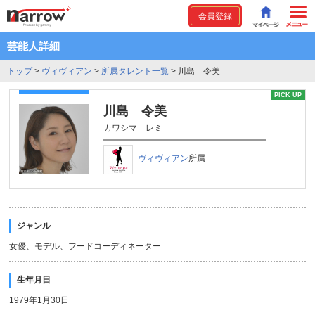
会員登録
芸能人詳細
トップ
>
ヴィヴィアン
>
所属タレント一覧
>
川島 令美
PICK UP
川島 令美
カワシマ レミ
ヴィヴィアン
所属
ジャンル
女優、モデル、フードコーディネーター
生年月日
1979年1月30日