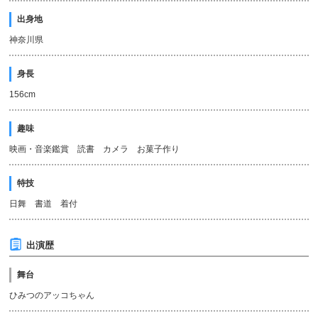
出身地
神奈川県
身長
156cm
趣味
映画・音楽鑑賞 読書 カメラ お菓子作り
特技
日舞 書道 着付
出演歴
舞台
ひみつのアッコちゃん