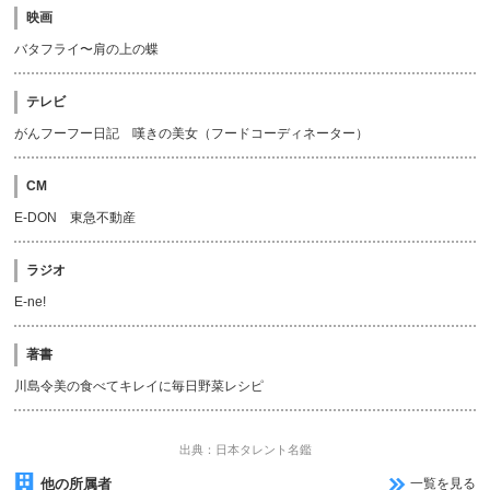
映画
バタフライ〜肩の上の蝶
テレビ
がんフーフー日記 嘆きの美女（フードコーディネーター）
CM
E-DON 東急不動産
ラジオ
E-ne!
著書
川島令美の食べてキレイに毎日野菜レシピ
出典：日本タレント名鑑
他の所属者
一覧を見る