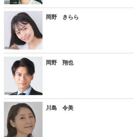
岡野 きらら
岡野 翔也
川島 令美