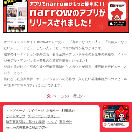
オーディションサイト narrow(ナロー)なら、「有名になりたい人」、「芸能人になり
たい人」、「デビューしたい人」にピッタリの情報が見つかります。
通常のオーディション以外にも、有名企業やブランドからのお仕事の依頼や、イメー
ジモデル・アンバサダー募集の企業案件情報もいっぱい！
登録するだけで、有名企業や芸能事務所からスカウトが届き、即芸能界デビュー！と
いうことも！
気になった企業案件・オーディションへの応募や、入りたい芸能事務所へのアピール
を"無料"で"簡単"に行うことができます。
ページの一番上へ
トップページ
マイページ
お知らせ
利用規約
サイトマップ
プライバシーポリシー
特定商取引法に基づく表記
ヘルプ
運営会社
narrowの掲載をご検討の方へ