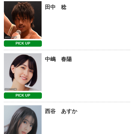
田中 稔
PICK UP
中嶋 春陽
PICK UP
西谷 あすか