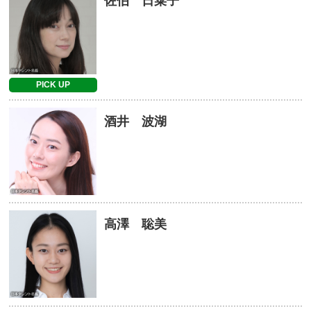
佐伯 日菜子
PICK UP
酒井 波湖
高澤 聡美