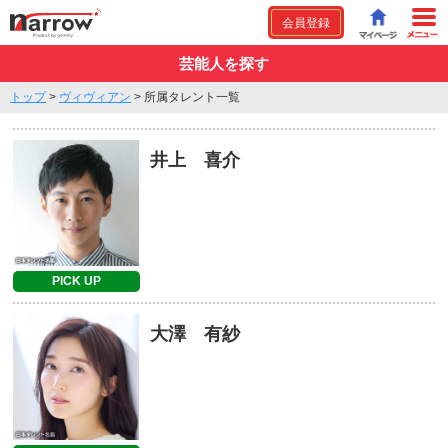
会員登録
芸能人を探す
トップ
>
ヴィヴィアン
>
所属タレント一覧
井上 喜介
PICK UP
大澤 有紗