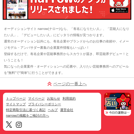
オーディションサイト narrow(ナロー)なら、「有名になりたい人」、「芸能人になり
たい人」、「デビューしたい人」にピッタリの情報が見つかります。
通常のオーディション以外にも、有名企業やブランドからのお仕事の依頼や、イメー
ジモデル・アンバサダー募集の企業案件情報もいっぱい！
登録するだけで、有名企業や芸能事務所からスカウトが届き、即芸能界デビュー！と
いうことも！
気になった企業案件・オーディションへの応募や、入りたい芸能事務所へのアピール
を"無料"で"簡単"に行うことができます。
ページの一番上へ
トップページ
マイページ
お知らせ
利用規約
サイトマップ
プライバシーポリシー
特定商取引法に基づく表記
ヘルプ
運営会社
narrowの掲載をご検討の方へ