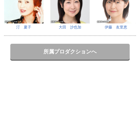
汀 夏子
大田 沙也加
伊藤 友里恵
所属プロダクションへ