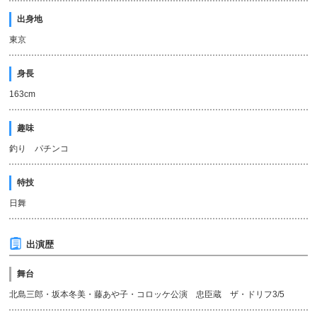
出身地
東京
身長
163cm
趣味
釣り パチンコ
特技
日舞
出演歴
舞台
北島三郎・坂本冬美・藤あや子・コロッケ公演 忠臣蔵 ザ・ドリフ3/5