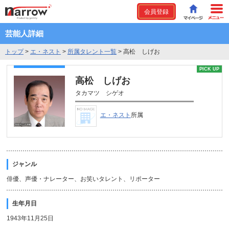
会員登録
芸能人詳細
トップ
>
エ・ネスト
>
所属タレント一覧
>
高松 しげお
PICK UP
高松 しげお
タカマツ シゲオ
エ・ネスト
所属
ジャンル
俳優、声優・ナレーター、お笑いタレント、リポーター
生年月日
1943年11月25日