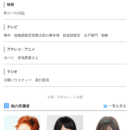
映画
釣りバカ日誌
テレビ
事件 税務調査官窓際太郎の事件簿 鉄道捜査官 水戸黄門 相棒
アテレコ・アニメ
ポパイ 意地悪婆さん
ラジオ
日曜バラエティー 真打競演
出典：日本タレント名鑑
他の所属者
一覧を見る