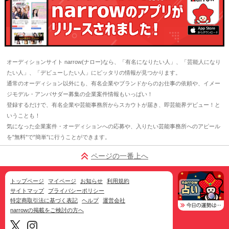
オーディションサイト narrow(ナロー)なら、「有名になりたい人」、「芸能人になり
たい人」、「デビューしたい人」にピッタリの情報が見つかります。
通常のオーディション以外にも、有名企業やブランドからのお仕事の依頼や、イメー
ジモデル・アンバサダー募集の企業案件情報もいっぱい！
登録するだけで、有名企業や芸能事務所からスカウトが届き、即芸能界デビュー！と
いうことも！
気になった企業案件・オーディションへの応募や、入りたい芸能事務所へのアピール
を"無料"で"簡単"に行うことができます。
ページの一番上へ
トップページ
マイページ
お知らせ
利用規約
サイトマップ
プライバシーポリシー
特定商取引法に基づく表記
ヘルプ
運営会社
narrowの掲載をご検討の方へ