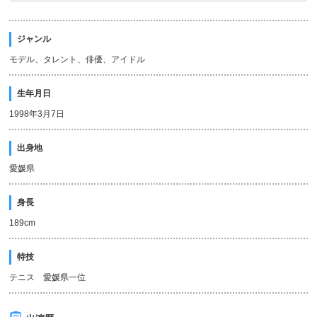
ジャンル
モデル、タレント、俳優、アイドル
生年月日
1998年3月7日
出身地
愛媛県
身長
189cm
特技
テニス 愛媛県一位