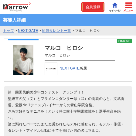
会員登録
芸能人詳細
トップ
>
NEXT GATE
>
所属タレント一覧
>
マルコ ヒロシ
PICK UP
マルコ ヒロシ
マルコ ヒロシ
NEXT GATE
所属
第一回国民的美少年コンテスト グランプリ！
塾経営の父（文）とフラメンコダンサー母（武）の両親のもと、文武両
道。愛媛No.1テニスプレイヤーからの青山学院合格。
さあ大好きなテニスを！という時に前十字靱帯故障をし選手生命を絶
つ。
酒に溺れたバーでたまたま誘われたモデルに魅せられ、モデル・俳優・
タレント・アイドル活動に全てを捧げた男の名はマルコ。