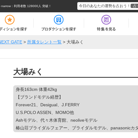
今日のあなたの運勢を占おう！
占
rrow
：利用者数 128000人 突破！
NEXT GATE
>
所属タレント一覧
>
大場みく
大場みく
身長163cm 体重42kg
【ブランドモデル経歴】
Forever21、Desigual、J.FERRY
U.S.POLO ASSEN、MOMO他
Ashモデル、代々木体育館、neoliveモデル
椿山荘ブライダルフェアー、ブライダルモデル、panasonic