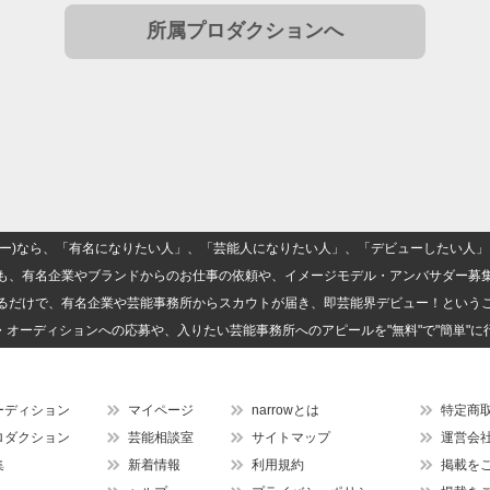
所属プロダクションへ
(ナロー)なら、「有名になりたい人」、「芸能人になりたい人」、「デビューしたい
も、有名企業やブランドからのお仕事の依頼や、イメージモデル・アンバサダー募
るだけで、有名企業や芸能事務所からスカウトが届き、即芸能界デビュー！という
・オーディションへの応募や、入りたい芸能事務所へのアピールを"無料"で"簡単"に
ーディション
マイページ
narrowとは
特定商
ロダクション
芸能相談室
サイトマップ
運営会
集
新着情報
利用規約
掲載を