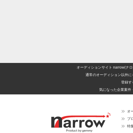
オーディションサイト narrow
通常のオーディション以外に
登録す
気になった企業案件
オ
プ
特