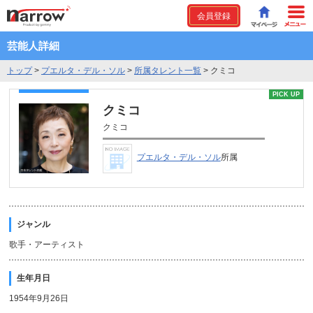
会員登録
芸能人詳細
トップ
>
プエルタ・デル・ソル
>
所属タレント一覧
>
クミコ
PICK UP
クミコ
クミコ
プエルタ・デル・ソル
所属
ジャンル
歌手・アーティスト
生年月日
1954年9月26日