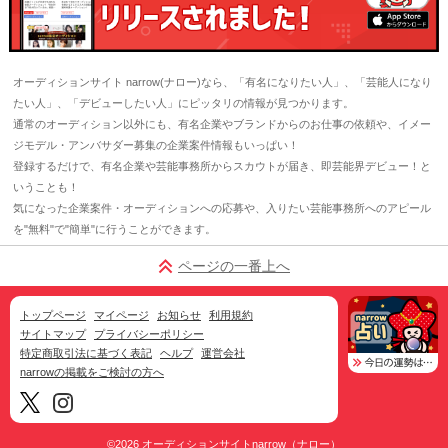
オーディションサイト narrow(ナロー)なら、「有名になりたい人」、「芸能人になり
たい人」、「デビューしたい人」にピッタリの情報が見つかります。
通常のオーディション以外にも、有名企業やブランドからのお仕事の依頼や、イメー
ジモデル・アンバサダー募集の企業案件情報もいっぱい！
登録するだけで、有名企業や芸能事務所からスカウトが届き、即芸能界デビュー！と
いうことも！
気になった企業案件・オーディションへの応募や、入りたい芸能事務所へのアピール
を"無料"で"簡単"に行うことができます。
ページの一番上へ
トップページ
マイページ
お知らせ
利用規約
サイトマップ
プライバシーポリシー
特定商取引法に基づく表記
ヘルプ
運営会社
narrowの掲載をご検討の方へ
©2026
オーディションサイトnarrow（ナロー）