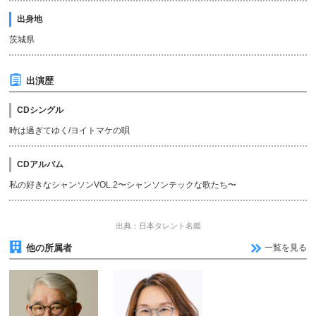
出身地
茨城県
出演歴
CDシングル
時は過ぎてゆく/ヨイトマケの唄
CDアルバム
私の好きなシャンソンVOL.2〜シャンソンテックな歌たち〜
出典：日本タレント名鑑
他の所属者
一覧を見る