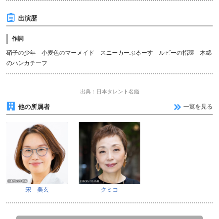
出演歴
作詞
硝子の少年 小麦色のマーメイド スニーカーぶるーす ルビーの指環 木綿
のハンカチーフ
出典：日本タレント名鑑
他の所属者
一覧を見る
宋 美玄
クミコ