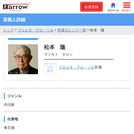
会員登録
芸能人詳細
トップ
>
プエルタ・デル・ソル
>
所属タレント一覧
>
松本 隆
松本 隆
マツモト タカシ
プエルタ・デル・ソル
所属
ジャンル
作詞家
出身地
東京都