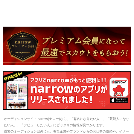
オーディションサイト narrow(ナロー)なら、「有名になりたい人」、「芸能人になり
たい人」、「デビューしたい人」にピッタリの情報が見つかります。
通常のオーディション以外にも、有名企業やブランドからのお仕事の依頼や、イメー