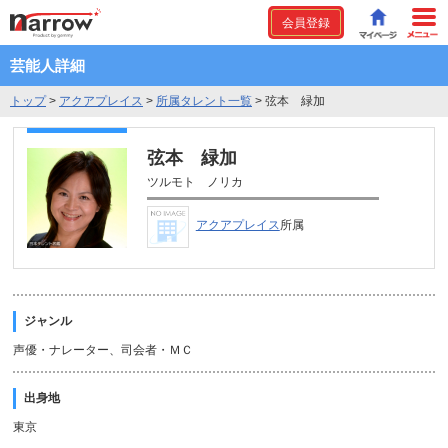
会員登録
芸能人詳細
トップ
>
アクアプレイス
>
所属タレント一覧
>
弦本 緑加
弦本 緑加
ツルモト ノリカ
アクアプレイス
所属
ジャンル
声優・ナレーター、司会者・ＭＣ
出身地
東京