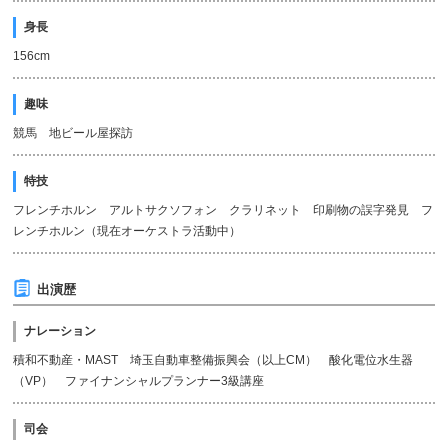
身長
156cm
趣味
競馬 地ビール屋探訪
特技
フレンチホルン アルトサクソフォン クラリネット 印刷物の誤字発見 フ
レンチホルン（現在オーケストラ活動中）
出演歴
ナレーション
積和不動産・MAST 埼玉自動車整備振興会（以上CM） 酸化電位水生器
（VP） ファイナンシャルプランナー3級講座
司会