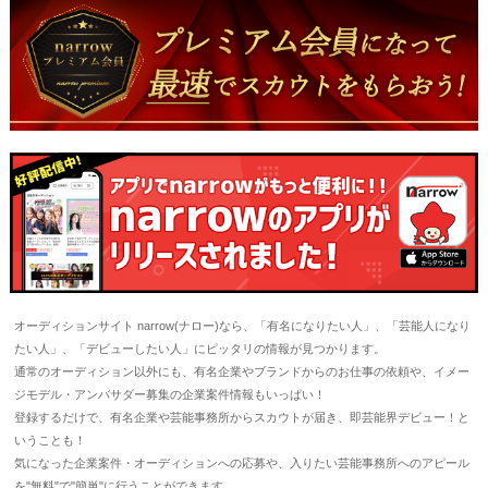
オーディションサイト narrow(ナロー)なら、「有名になりたい人」、「芸能人になり
たい人」、「デビューしたい人」にピッタリの情報が見つかります。
通常のオーディション以外にも、有名企業やブランドからのお仕事の依頼や、イメー
ジモデル・アンバサダー募集の企業案件情報もいっぱい！
登録するだけで、有名企業や芸能事務所からスカウトが届き、即芸能界デビュー！と
いうことも！
気になった企業案件・オーディションへの応募や、入りたい芸能事務所へのアピール
を"無料"で"簡単"に行うことができます。