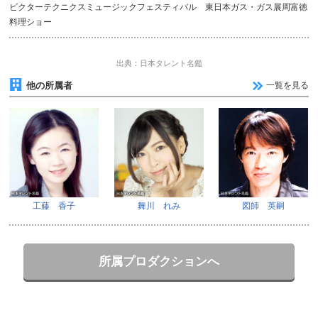
ビクターテクニクスミュージックフェスティバル 東日本ガス・ガス展周富徳
料理ショー
出典：日本タレント名鑑
他の所属者
一覧を見る
工藤 香子
舞川 れみ
図師 英嗣
所属プロダクションへ