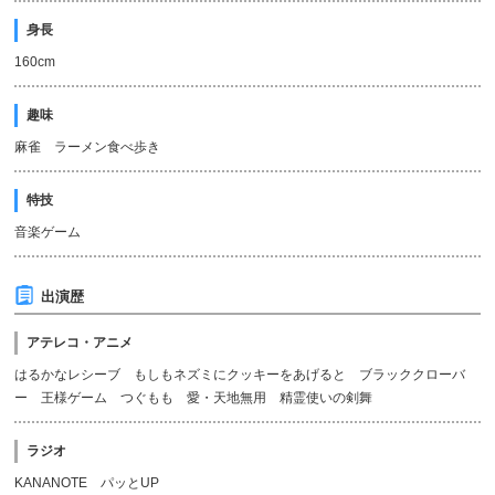
身長
160cm
趣味
麻雀 ラーメン食べ歩き
特技
音楽ゲーム
出演歴
アテレコ・アニメ
はるかなレシーブ もしもネズミにクッキーをあげると ブラッククローバ
ー 王様ゲーム つぐもも 愛・天地無用 精霊使いの剣舞
ラジオ
KANANOTE パッとUP