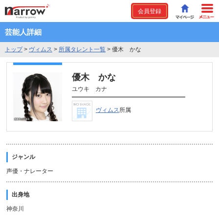
会員登録
芸能人詳細
トップ
>
ヴィムス
>
所属タレント一覧
>
優木 かな
優木 かな
ユウキ カナ
ヴィムス
所属
ジャンル
声優・ナレーター
出身地
神奈川