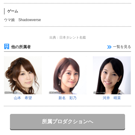
ゲーム
ウマ娘 Shadowverse
出典：日本タレント名鑑
他の所属者
一覧を見る
山本 希望
新名 彩乃
河井 晴菜
所属プロダクションへ