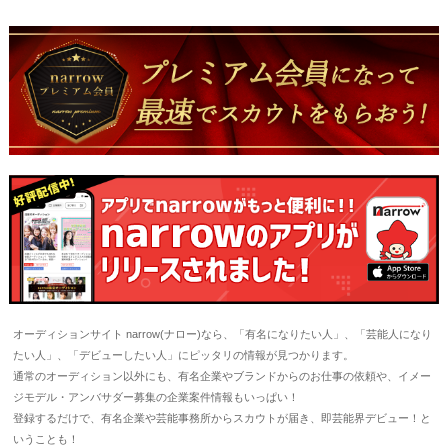
オーディションサイト narrow(ナロー)なら、「有名になりたい人」、「芸能人になり
たい人」、「デビューしたい人」にピッタリの情報が見つかります。
通常のオーディション以外にも、有名企業やブランドからのお仕事の依頼や、イメー
ジモデル・アンバサダー募集の企業案件情報もいっぱい！
登録するだけで、有名企業や芸能事務所からスカウトが届き、即芸能界デビュー！と
いうことも！