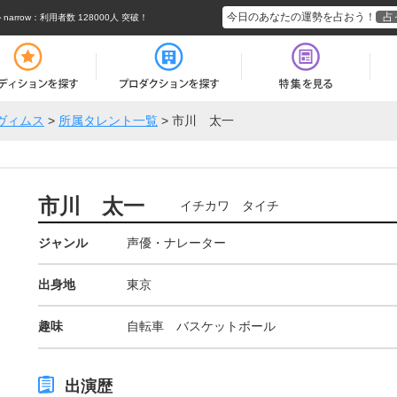
今日のあなたの運勢を占おう！
占
rrow
：利用者数 128000人 突破！
ヴィムス
>
所属タレント一覧
>
市川 太一
市川 太一
イチカワ タイチ
ジャンル
声優・ナレーター
出身地
東京
趣味
自転車 バスケットボール
出演歴