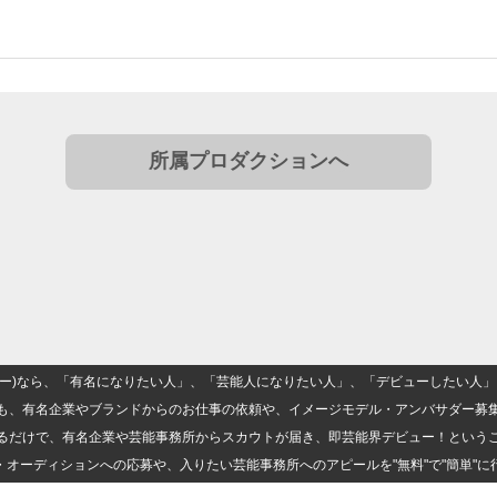
所属プロダクションへ
(ナロー)なら、「有名になりたい人」、「芸能人になりたい人」、「デビューしたい
も、有名企業やブランドからのお仕事の依頼や、イメージモデル・アンバサダー募
るだけで、有名企業や芸能事務所からスカウトが届き、即芸能界デビュー！という
・オーディションへの応募や、入りたい芸能事務所へのアピールを"無料"で"簡単"に