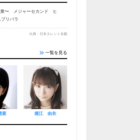
人衆〜 メジャーセカンド ヒ
ムプリパラ
出典：日本タレント名鑑
一覧を見る
晴菜
堀江 由衣