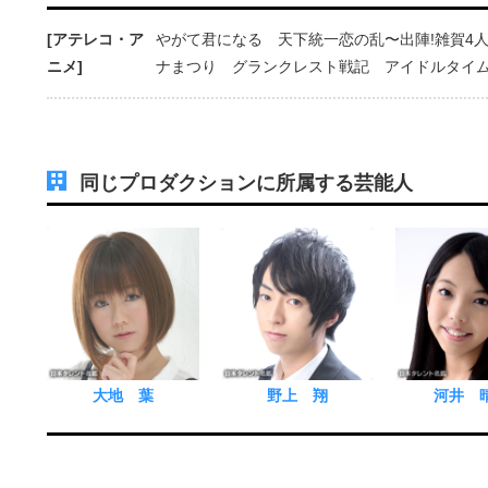
[アテレコ・ア
やがて君になる 天下統一恋の乱〜出陣!雑賀4
ニメ]
ナまつり グランクレスト戦記 アイドルタイ
同じプロダクションに所属する芸能人
大地 葉
野上 翔
河井 