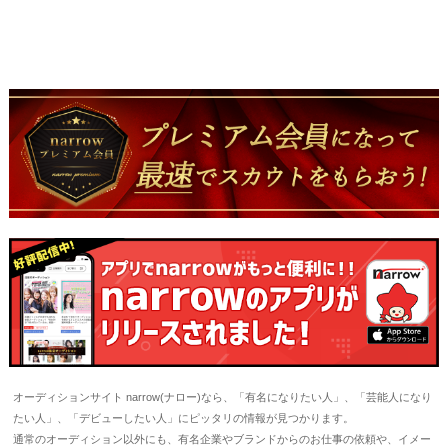
オーディションサイト narrow(ナロー)なら、「有名になりたい人」、「芸能人になり
たい人」、「デビューしたい人」にピッタリの情報が見つかります。
通常のオーディション以外にも、有名企業やブランドからのお仕事の依頼や、イメー