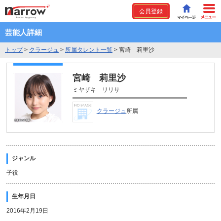
会員登録
芸能人詳細
トップ
>
クラージュ
>
所属タレント一覧
>
宮崎 莉里沙
宮崎 莉里沙
ミヤザキ リリサ
クラージュ
所属
ジャンル
子役
生年月日
2016年2月19日