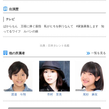
出演歴
テレビ
ばからもん 王様に捧ぐ薬指 私がヒモを飼うなんて #家族募集します 知
ってるワイフ ルパンの娘
出典：日本タレント名鑑
他の所属者
一覧を見る
渡邉 斗翔
市村 里美
尾杉 麻友