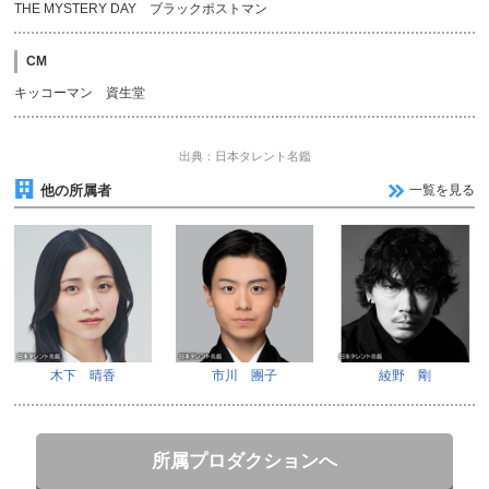
THE MYSTERY DAY ブラックポストマン
CM
キッコーマン 資生堂
出典：日本タレント名鑑
他の所属者
一覧を見る
木下 晴香
市川 團子
綾野 剛
所属プロダクションへ