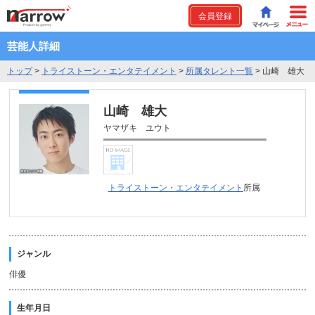
会員登録
芸能人詳細
トップ
>
トライストーン・エンタテイメント
>
所属タレント一覧
>
山崎 雄大
山崎 雄大
ヤマザキ ユウト
トライストーン・エンタテイメント
所属
ジャンル
俳優
生年月日