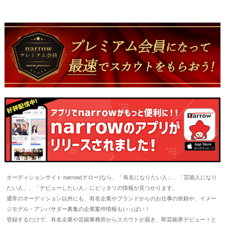
オーディションサイト narrow(ナロー)なら、「有名になりたい人」、「芸能人になり
たい人」、「デビューしたい人」にピッタリの情報が見つかります。
通常のオーディション以外にも、有名企業やブランドからのお仕事の依頼や、イメー
ジモデル・アンバサダー募集の企業案件情報もいっぱい！
登録するだけで、有名企業や芸能事務所からスカウトが届き、即芸能界デビュー！と