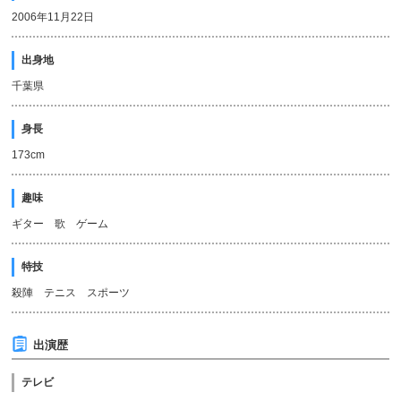
2006年11月22日
出身地
千葉県
身長
173cm
趣味
ギター 歌 ゲーム
特技
殺陣 テニス スポーツ
出演歴
テレビ