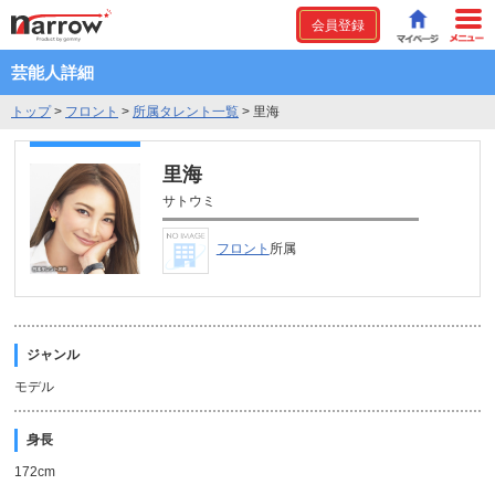
会員登録
芸能人詳細
トップ
>
フロント
>
所属タレント一覧
>
里海
里海
サトウミ
フロント
所属
ジャンル
モデル
身長
172cm