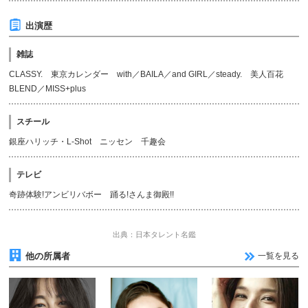
出演歴
雑誌
CLASSY. 東京カレンダー with／BAILA／and GIRL／steady. 美人百花
BLEND／MISS+plus
スチール
銀座ハリッチ・L-Shot ニッセン 千趣会
テレビ
奇跡体験!アンビリバボー 踊る!さんま御殿!!
出典：日本タレント名鑑
他の所属者
一覧を見る