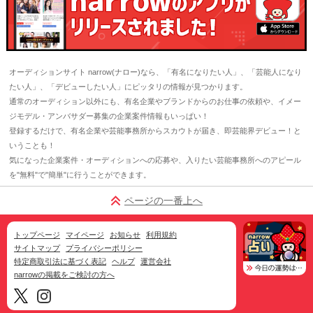
オーディションサイト narrow(ナロー)なら、「有名になりたい人」、「芸能人になり
たい人」、「デビューしたい人」にピッタリの情報が見つかります。
通常のオーディション以外にも、有名企業やブランドからのお仕事の依頼や、イメー
ジモデル・アンバサダー募集の企業案件情報もいっぱい！
登録するだけで、有名企業や芸能事務所からスカウトが届き、即芸能界デビュー！と
いうことも！
気になった企業案件・オーディションへの応募や、入りたい芸能事務所へのアピール
を"無料"で"簡単"に行うことができます。
ページの一番上へ
トップページ
マイページ
お知らせ
利用規約
サイトマップ
プライバシーポリシー
特定商取引法に基づく表記
ヘルプ
運営会社
narrowの掲載をご検討の方へ