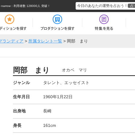
今日のあなたの運勢を占おう！
占
rrow
：利用者数 128000人 突破！
グランディア
>
所属タレント一覧
>
岡部 まり
岡部 まり
オカベ マリ
ジャンル
タレント、エッセイスト
生年月日
1960年1月22日
出身地
長崎
身長
161cm