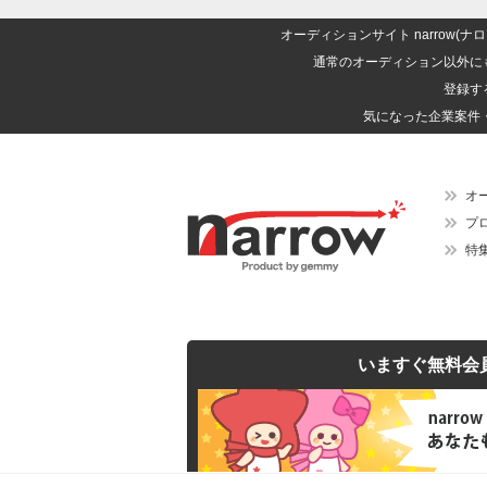
オーディションサイト narrow
通常のオーディション以外に
登録す
気になった企業案件
オ
プ
特
いますぐ無料会