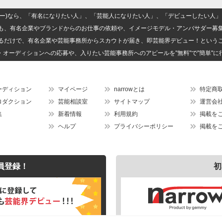
(ナロー)なら、「有名になりたい人」、「芸能人になりたい人」、「デビューしたい
も、有名企業やブランドからのお仕事の依頼や、イメージモデル・アンバサダー募
るだけで、有名企業や芸能事務所からスカウトが届き、即芸能界デビュー！という
・オーディションへの応募や、入りたい芸能事務所へのアピールを"無料"で"簡単"に
ーディション
マイページ
narrowとは
特定商
ロダクション
芸能相談室
サイトマップ
運営会
集
新着情報
利用規約
掲載を
ヘルプ
プライバシーポリシー
掲載を
員登録！
初