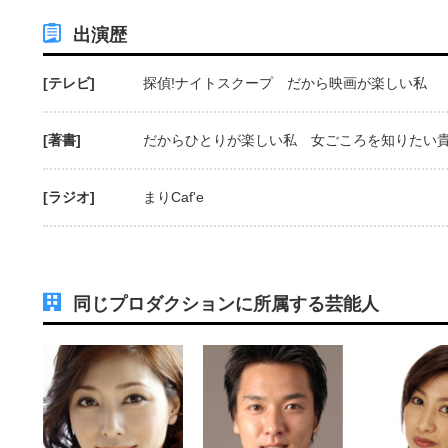
出演歴
[テレビ]
探偵!ナイトスクープ だから映画が楽しい私
[著書]
だからひとりが楽しい私 女ごころを知りたい
[ラジオ]
まりCaf'e
同じプロダクションに所属する芸能人