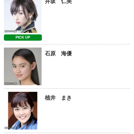
井坂 仁美
PICK UP
石原 海優
植井 まき