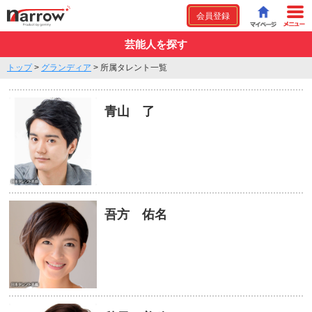
会員登録
芸能人を探す
トップ
>
グランディア
>
所属タレント一覧
青山 了
吾方 佑名