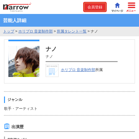
会員登録
芸能人詳細
トップ
>
ホリプロ 音楽制作部
>
所属タレント一覧
>
ナノ
ナノ
ナノ
ホリプロ 音楽制作部
所属
ジャンル
歌手・アーティスト
出演歴