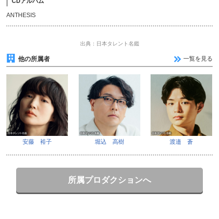
CDアルバム
ANTHESIS
出典：日本タレント名鑑
他の所属者
一覧を見る
安藤 裕子
堀込 高樹
渡邉 蒼
所属プロダクションへ