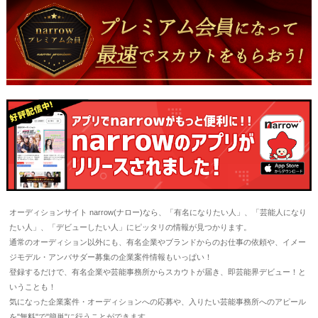
オーディションサイト narrow(ナロー)なら、「有名になりたい人」、「芸能人になり
たい人」、「デビューしたい人」にピッタリの情報が見つかります。
通常のオーディション以外にも、有名企業やブランドからのお仕事の依頼や、イメー
ジモデル・アンバサダー募集の企業案件情報もいっぱい！
登録するだけで、有名企業や芸能事務所からスカウトが届き、即芸能界デビュー！と
いうことも！
気になった企業案件・オーディションへの応募や、入りたい芸能事務所へのアピール
を"無料"で"簡単"に行うことができます。