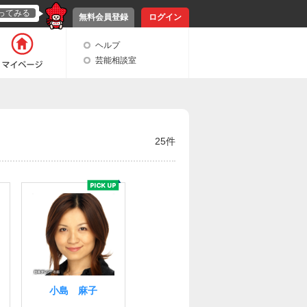
ってみる
無料会員登録
ログイン
ヘルプ
芸能相談室
25件
小島 麻子