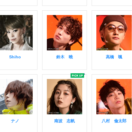
Shiho
鈴木 曉
高橋 颯
ナノ
南波 志帆
八村 倫太郎