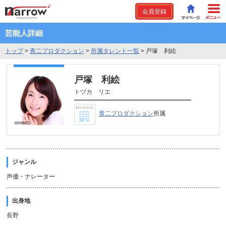
会員登録
芸能人詳細
トップ
>
青二プロダクション
>
所属タレント一覧
>
戸塚 利絵
戸塚 利絵
トヅカ リエ
青二プロダクション
所属
ジャンル
声優・ナレーター
出身地
長野