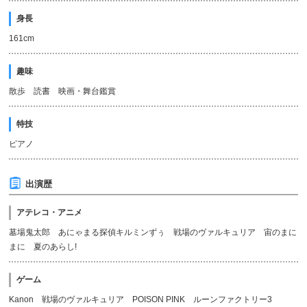
身長
161cm
趣味
散歩 読書 映画・舞台鑑賞
特技
ピアノ
出演歴
アテレコ・アニメ
墓場鬼太郎 あにゃまる探偵キルミンずぅ 戦場のヴァルキュリア 宙のまに
まに 夏のあらし!
ゲーム
Kanon 戦場のヴァルキュリア POISON PINK ルーンファクトリー3