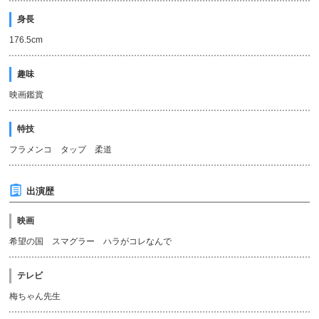
身長
176.5cm
趣味
映画鑑賞
特技
フラメンコ タップ 柔道
出演歴
映画
希望の国 スマグラー ハラがコレなんで
テレビ
梅ちゃん先生