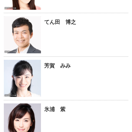
てん田 博之
芳賀 みみ
氷浦 紫