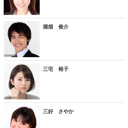
堀畑 俊介
三宅 裕子
三好 さやか