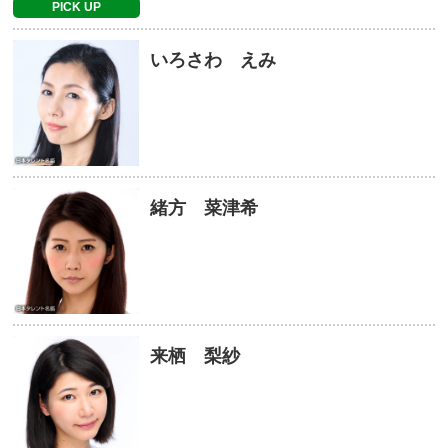
PICK UP
いろさわ えみ
緒方 菜津希
来栖 梨紗