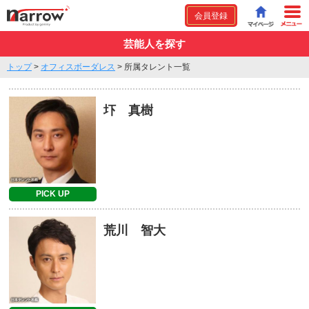
会員登録
芸能人を探す
トップ
>
オフィスボーダレス
>
所属タレント一覧
圷 真樹
PICK UP
荒川 智大