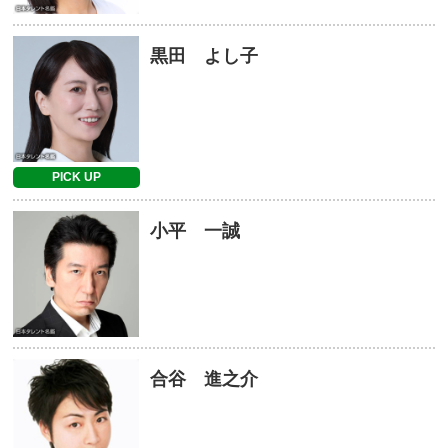
黒田 よし子
PICK UP
小平 一誠
合谷 進之介