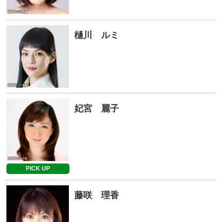
樋川 ルミ
妃宮 麗子
PICK UP
藤咲 理香