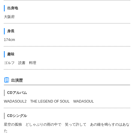
出身地
大阪府
身長
174cm
趣味
ゴルフ 読書 料理
出演歴
CDアルバム
WADASOUL2 THE LEGEND OF SOUL WADASOUL
CDシングル
星空の孤独 どしゃぶりの雨の中で 笑って許して あの鐘を鳴らすのはあな
た