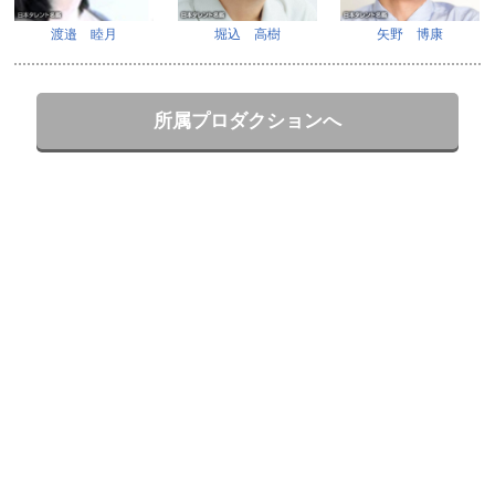
渡邉 睦月
堀込 高樹
矢野 博康
所属プロダクションへ