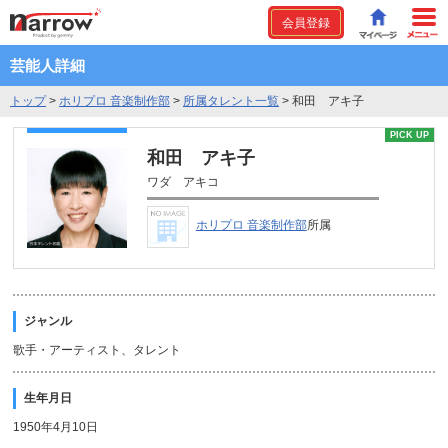
会員登録
芸能人詳細
トップ
>
ホリプロ 音楽制作部
>
所属タレント一覧
>
和田 アキ子
PICK UP
和田 アキ子
ワダ アキコ
ホリプロ 音楽制作部
所属
ジャンル
歌手・アーティスト、タレント
生年月日
1950年4月10日