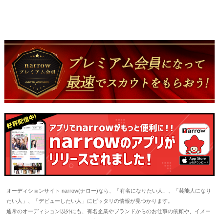
オーディションサイト narrow(ナロー)なら、「有名になりたい人」、「芸能人になり
たい人」、「デビューしたい人」にピッタリの情報が見つかります。
通常のオーディション以外にも、有名企業やブランドからのお仕事の依頼や、イメー