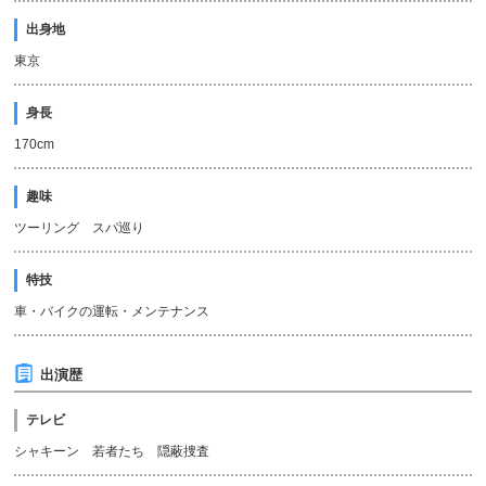
出身地
東京
身長
170cm
趣味
ツーリング スパ巡り
特技
車・バイクの運転・メンテナンス
出演歴
テレビ
シャキーン 若者たち 隠蔽捜査