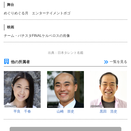
舞台
めぐりめぐる月 エンターテイメントポゴ
映画
チーム・バチスタFINALケルベロスの肖像
出典：日本タレント名鑑
他の所属者
一覧を見る
平良 千春
山崎 崇史
黒田 浩史