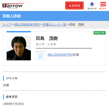
会員登録
芸能人詳細
トップ
>
MILLENNIUM PRO
>
所属タレント一覧
>
田島 茂樹
PICK UP
田島 茂樹
タジマ シゲキ
MILLENNIUM PRO
所属
ジャンル
俳優
生年月日
1969年7月29日