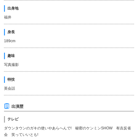
出身地
福井
身長
189cm
趣味
写真撮影
特技
英会話
出演歴
テレビ
ダウンタウンのガキの使いやあらへんで! 秘密のケンミンSHOW 有吉反省
会 笑っていいとも!