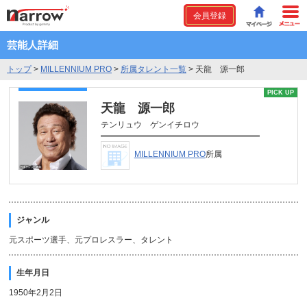
会員登録
芸能人詳細
トップ
>
MILLENNIUM PRO
>
所属タレント一覧
>
天龍 源一郎
PICK UP
天龍 源一郎
テンリュウ ゲンイチロウ
MILLENNIUM PRO
所属
ジャンル
元スポーツ選手、元プロレスラー、タレント
生年月日
1950年2月2日