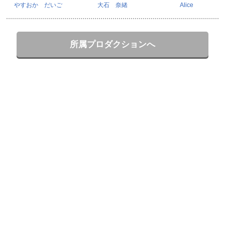
やすおか だいご
大石 奈緒
Alice
所属プロダクションへ