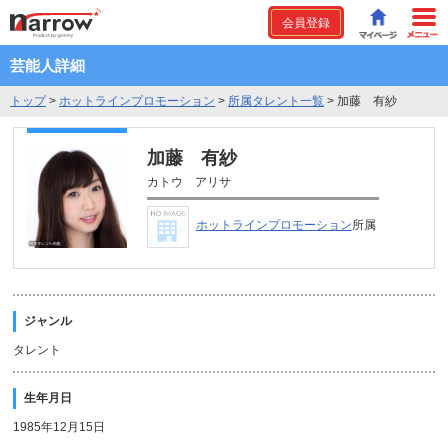
会員登録
芸能人詳細
トップ
>
ホットラインプロモーション
>
所属タレント一覧
>
加藤 有紗
加藤 有紗
カトウ アリサ
ホットラインプロモーション
所属
ジャンル
タレント
生年月日
1985年12月15日