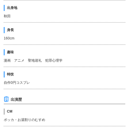
出身地
秋田
身長
160cm
趣味
漫画 アニメ 聖地巡礼 犯罪心理学
特技
自作0円コスプレ
出演歴
CM
ポッカ・お湯割りのむすめ