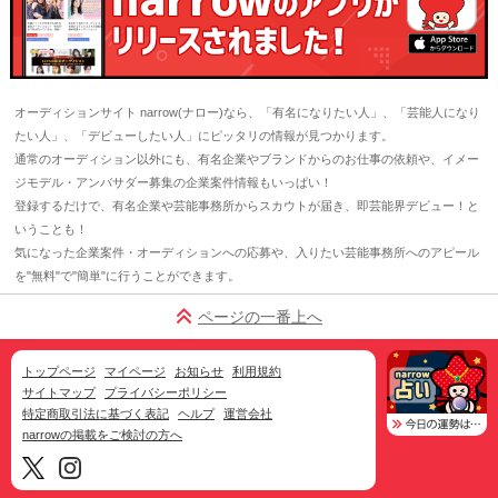
オーディションサイト narrow(ナロー)なら、「有名になりたい人」、「芸能人になり
たい人」、「デビューしたい人」にピッタリの情報が見つかります。
通常のオーディション以外にも、有名企業やブランドからのお仕事の依頼や、イメー
ジモデル・アンバサダー募集の企業案件情報もいっぱい！
登録するだけで、有名企業や芸能事務所からスカウトが届き、即芸能界デビュー！と
いうことも！
気になった企業案件・オーディションへの応募や、入りたい芸能事務所へのアピール
を"無料"で"簡単"に行うことができます。
ページの一番上へ
トップページ
マイページ
お知らせ
利用規約
サイトマップ
プライバシーポリシー
特定商取引法に基づく表記
ヘルプ
運営会社
narrowの掲載をご検討の方へ