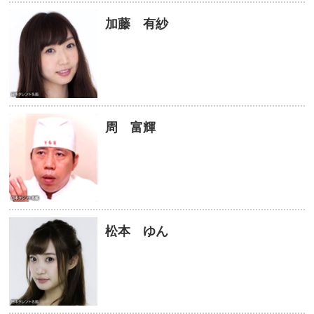
加藤 有紗
周 富輝
松本 ゆん