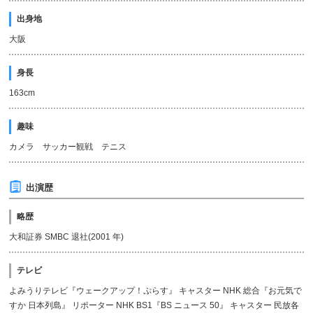
出身地
大阪
身長
163cm
趣味
カメラ サッカー観戦 テニス
出演歴
略歴
大和証券 SMBC 退社(2001 年)
テレビ
よみうりテレビ『ウェークアップ！ぷらす』 キャスター NHK 総合『お元気で
すか 日本列島』 リポーター NHK BS1『BS ニュース 50』 キャスター 民放各