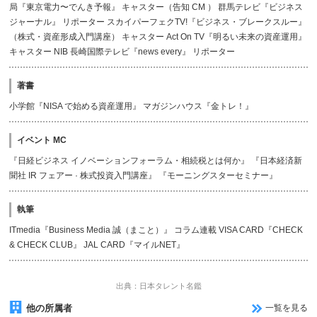
局『東京電力〜でんき予報』 キャスター（告知 CM ） 群馬テレビ『ビジネス
ジャーナル』 リポーター スカイパーフェクTV!『ビジネス・ブレークスルー』
（株式・資産形成入門講座） キャスター Act On TV『明るい未来の資産運用』
キャスター NIB 長崎国際テレビ『news every』 リポーター
著書
小学館『NISA で始める資産運用』 マガジンハウス『金トレ！』
イベント MC
『日経ビジネス イノベーションフォーラム・相続税とは何か』 『日本経済新
聞社 IR フェアー · 株式投資入門講座』 『モーニングスターセミナー』
執筆
ITmedia『Business Media 誠（まこと）』 コラム連載 VISA CARD『CHECK
& CHECK CLUB』 JAL CARD『マイルNET』
出典：日本タレント名鑑
他の所属者
一覧を見る