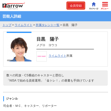
会員登録
芸能人詳細
トップ
>
ライムライト
>
所属タレント一覧
>
目黒 陽子
目黒 陽子
メグロ ヨウコ
ライムライト
所属
数々の民放・CS番組のキャスターと歴任し
「NISA で始める資産運用」「金トレ！」の著書も手掛けています
ジャンル
司会者・ＭＣ、キャスター、リポーター