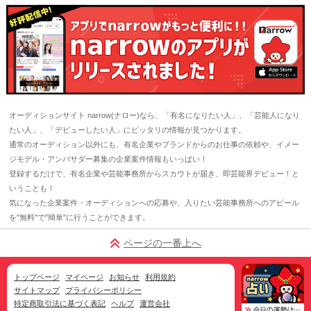
オーディションサイト narrow(ナロー)なら、「有名になりたい人」、「芸能人になり
たい人」、「デビューしたい人」にピッタリの情報が見つかります。
通常のオーディション以外にも、有名企業やブランドからのお仕事の依頼や、イメー
ジモデル・アンバサダー募集の企業案件情報もいっぱい！
登録するだけで、有名企業や芸能事務所からスカウトが届き、即芸能界デビュー！と
いうことも！
気になった企業案件・オーディションへの応募や、入りたい芸能事務所へのアピール
を"無料"で"簡単"に行うことができます。
ページの一番上へ
トップページ
マイページ
お知らせ
利用規約
サイトマップ
プライバシーポリシー
特定商取引法に基づく表記
ヘルプ
運営会社