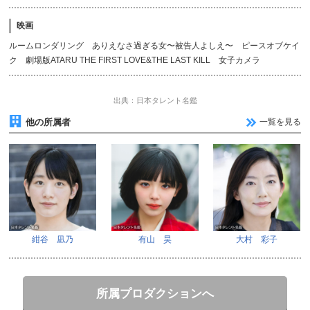
映画
ルームロンダリング ありえなさ過ぎる女〜被告人よしえ〜 ピースオブケイ
ク 劇場版ATARU THE FIRST LOVE&THE LAST KILL 女子カメラ
出典：日本タレント名鑑
他の所属者
一覧を見る
紺谷 凪乃
有山 昊
大村 彩子
所属プロダクションへ