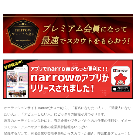
オーディションサイト narrow(ナロー)なら、「有名になりたい人」、「芸能人になり
たい人」、「デビューしたい人」にピッタリの情報が見つかります。
通常のオーディション以外にも、有名企業やブランドからのお仕事の依頼や、イメー
ジモデル・アンバサダー募集の企業案件情報もいっぱい！
登録するだけで、有名企業や芸能事務所からスカウトが届き、即芸能界デビュー！と