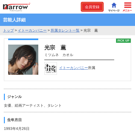
会員登録
芸能人詳細
トップ
>
イトーカンパニー
>
所属タレント一覧
>
光宗 薫
PICK UP
光宗 薫
ミツムネ カオル
イトーカンパニー
所属
ジャンル
女優、絵画アーティスト、タレント
生年月日
1993年4月26日