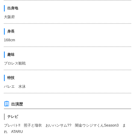
出身地
大阪府
身長
168cm
趣味
プロレス観戦
特技
バレエ 水泳
出演歴
テレビ
プレバト!! 照子と瑠衣 おいハンサム?? 闇金ウシジマくんSeason3 ま
れ ATARU