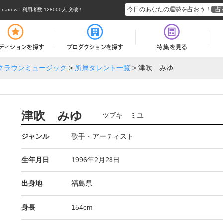
今日のあなたの運勢を占おう！
占
rrow
：利用者数 128000人 突破！
クラウンミュージック
>
所属タレント一覧
>
津吹 みゆ
津吹 みゆ
ツブキ ミユ
ジャンル
歌手・アーティスト
生年月日
1996年2月28日
出身地
福島県
身長
154cm