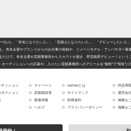
(ナロー)なら、「有名になりたい人」、「芸能人になりたい人」、「デビューしたい
も、有名企業やブランドからのお仕事の依頼や、イメージモデル・アンバサダー募
るだけで、有名企業や芸能事務所からスカウトが届き、即芸能界デビュー！という
・オーディションへの応募や、入りたい芸能事務所へのアピールを"無料"で"簡単"に
ーディション
マイページ
narrowとは
特定商
ロダクション
芸能相談室
サイトマップ
運営会
集
新着情報
利用規約
掲載を
ヘルプ
プライバシーポリシー
掲載を
員登録！
初