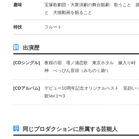
趣味
宝塚歌劇団・大衆演劇の舞台観劇 歌うこと 
と 犬猫動画を観ること
特技
フルート
出演歴
[CDシングル]
夜桜の宿 壇ノ浦恋歌 東京ホタル 嫁入り峠
神 べっぴん音頭（みちのく娘!）
[CDアルバム]
デビュー10周年記念オリジナルベスト 笑顔い
歌Vol.1〜3
同じプロダクションに所属する芸能人