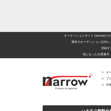
オーディションサイト narrow
通常のオーディション以外に
登録す
気になった企業案件
オ
プ
特
いますぐ無料会