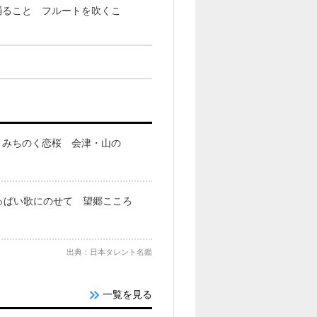
踊ること フルートを吹くこ
 みちのく恋桜 会津・山の
っぱい歌にのせて 望郷こころ
出典：日本タレント名鑑
一覧を見る