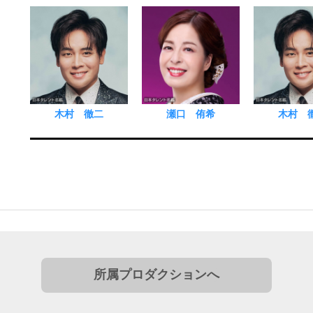
木村 徹二
瀬口 侑希
木村 
所属プロダクションへ