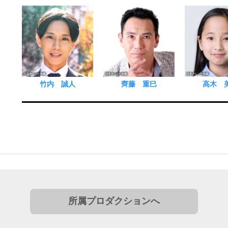
竹内 誠人
齊藤 重巳
高木 
所属プロダクションへ