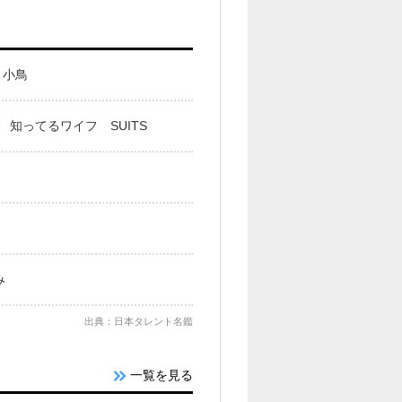
く小鳥
知ってるワイフ SUITS
み
出典：日本タレント名鑑
一覧を見る