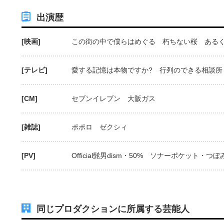
出演歴
[映画]
この街の中で僕らはめぐる 朽ちない桜 ある
[テレビ]
愛する記憶は本物ですか? 行列のできる相談所 
[CM]
セブンイレブン 大阪ガス
[雑誌]
ポポロ ゼクシィ
[PV]
Official髭男dism・50% ソナーポケット・つぼ
同じプロダクションに所属する芸能人