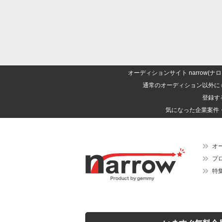
オーディションサイト narrow
通常のオーディション以外に
登録す
気になった企業案件
オ
プ
特