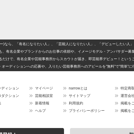
(ナロー)なら、「有名になりたい人」、「芸能人になりたい人」、「デビューしたい
も、有名企業やブランドからのお仕事の依頼や、イメージモデル・アンバサダー募
るだけで、有名企業や芸能事務所からスカウトが届き、即芸能界デビュー！という
・オーディションへの応募や、入りたい芸能事務所へのアピールを"無料"で"簡単"に
ーディション
マイページ
narrowとは
特定商
ロダクション
芸能相談室
サイトマップ
運営会
集
新着情報
利用規約
掲載を
ヘルプ
プライバシーポリシー
掲載を