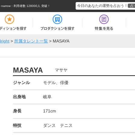
今日のあなたの運勢を占おう！
占
rrow
：利用者数 128000人 突破！
Bright
>
所属タレント一覧
>
MASAYA
MASAYA
マサヤ
ジャンル
モデル、俳優
出身地
岐阜
身長
171cm
特技
ダンス テニス