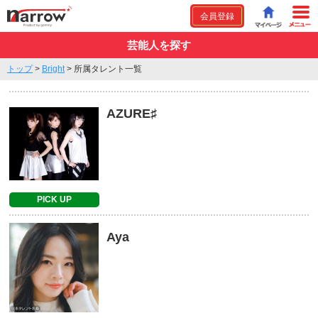
会員登録
芸能人を探す
トップ
>
Bright
>
所属タレント一覧
AZURE♯
PICK UP
Aya