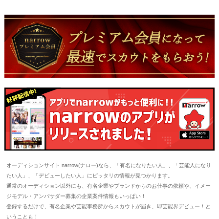
オーディションサイト narrow(ナロー)なら、「有名になりたい人」、「芸能人になり
たい人」、「デビューしたい人」にピッタリの情報が見つかります。
通常のオーディション以外にも、有名企業やブランドからのお仕事の依頼や、イメー
ジモデル・アンバサダー募集の企業案件情報もいっぱい！
登録するだけで、有名企業や芸能事務所からスカウトが届き、即芸能界デビュー！と
いうことも！