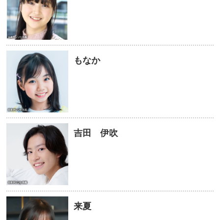
もなか
吉田 伊吹
来夏