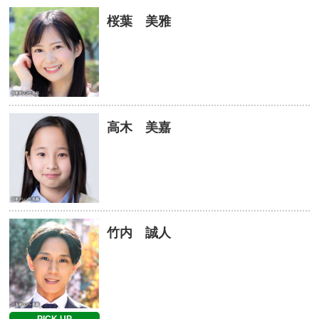
桜葉 美雅
高木 美嘉
竹内 誠人
PICK UP