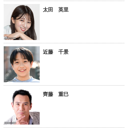
太田 英里
近藤 千景
齊藤 重巳