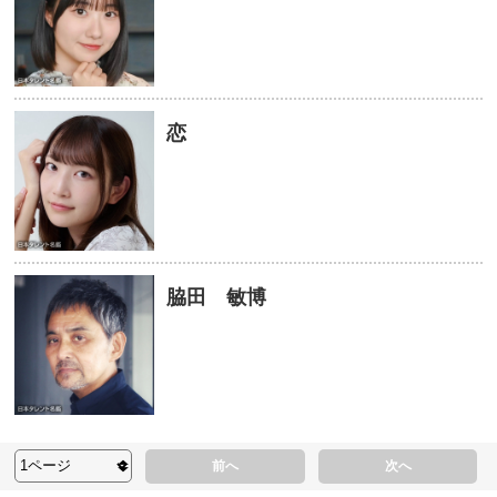
恋
脇田 敏博
前へ
次へ