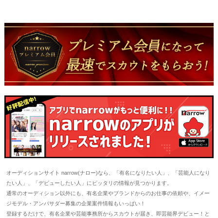
オーディションサイト narrow(ナロー)なら、「有名になりたい人」、「芸能人になり
たい人」、「デビューしたい人」にピッタリの情報が見つかります。
通常のオーディション以外にも、有名企業やブランドからのお仕事の依頼や、イメー
ジモデル・アンバサダー募集の企業案件情報もいっぱい！
登録するだけで、有名企業や芸能事務所からスカウトが届き、即芸能界デビュー！と