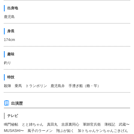
出身地
鹿児島
身長
174cm
趣味
釣り
特技
殺陣 乗馬 トランポリン 鹿児島弁 手漕ぎ船（艪・竿）
出演歴
テレビ
鳴門秘帖 とと姉ちゃん 真田丸 吉原裏同心 軍師官兵衛 薄桜記 武蔵〜
MUSASHI〜 風子のラーメン 翔ぶが如く 加トちゃんケンちゃんごきげん