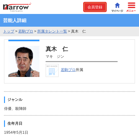
会員登録
芸能人詳細
トップ
>
若駒プロ
>
所属タレント一覧
>
真木 仁
真木 仁
マキ ジン
若駒プロ
所属
ジャンル
俳優、殺陣師
生年月日
1954年5月1日