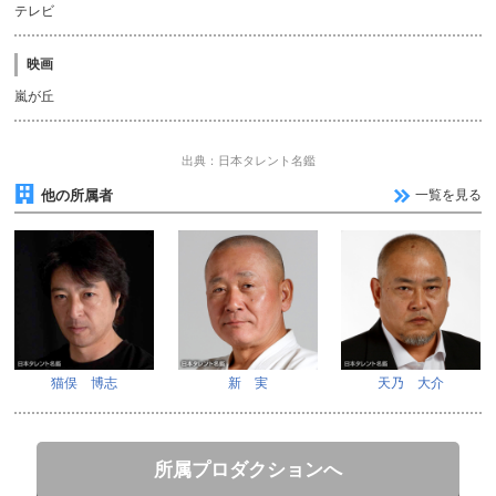
テレビ
映画
嵐が丘
出典：日本タレント名鑑
他の所属者
一覧を見る
猫俣 博志
新 実
天乃 大介
所属プロダクションへ