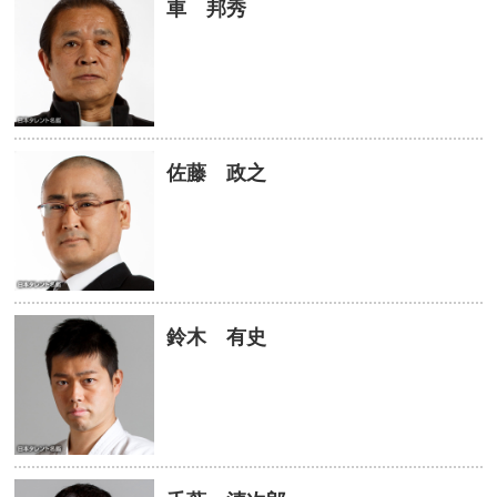
車 邦秀
佐藤 政之
鈴木 有史