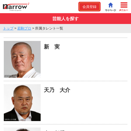
会員登録
芸能人を探す
トップ
>
若駒プロ
>
所属タレント一覧
新 実
天乃 大介