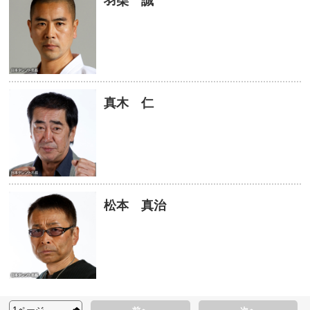
羽柴 誠
真木 仁
松本 真治