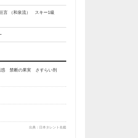
 狂言 （和泉流） スキー1級
ー
誘惑 禁断の果実 さすらい刑
出典：日本タレント名鑑