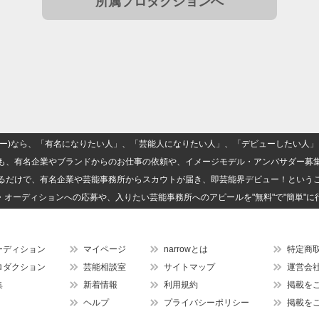
所属プロダクションへ
(ナロー)なら、「有名になりたい人」、「芸能人になりたい人」、「デビューしたい
も、有名企業やブランドからのお仕事の依頼や、イメージモデル・アンバサダー募
るだけで、有名企業や芸能事務所からスカウトが届き、即芸能界デビュー！という
・オーディションへの応募や、入りたい芸能事務所へのアピールを"無料"で"簡単"に
ーディション
マイページ
narrowとは
特定商
ロダクション
芸能相談室
サイトマップ
運営会
集
新着情報
利用規約
掲載を
ヘルプ
プライバシーポリシー
掲載を