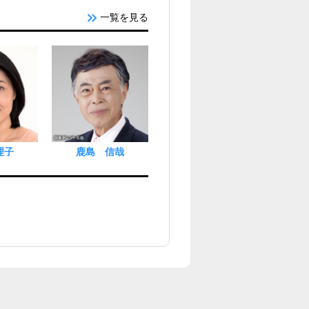
一覧を見る
理子
鹿島 信哉