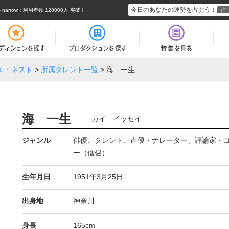
今日のあなたの運勢を占おう！
占
rrow
：利用者数 128000人 突破！
エ・ネスト
>
所属タレント一覧
>
海 一生
海 一生
カイ イッセイ
ジャンル
俳優、タレント、声優・ナレーター、評論家・
ー（僧侶）
生年月日
1951年3月25日
出身地
神奈川
身長
165cm