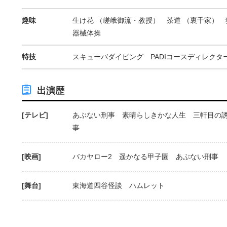
趣味
生け花 （嵯峨御流・教授） 茶道 （裏千家）
器械体操
特技
スキューバダイビング PADIコースディレクタ
出演歴
[テレビ]
あぶない刑事 素晴らしきかな人生 三軒目の
事
[映画]
バカヤロー2 遥かなる甲子園 あぶない刑事
[舞台]
東海道四谷怪談 ハムレット