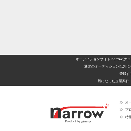
オーディションサイト narrow
通常のオーディション以外に
登録す
気になった企業案件
オ
プ
特