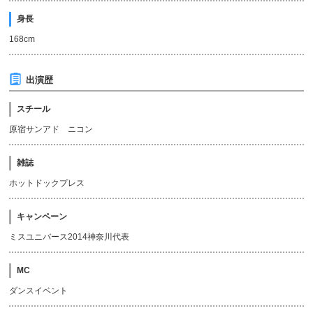
身長
168cm
出演歴
スチール
原宿サンアド ニコン
雑誌
ホットドックプレス
キャンペーン
ミスユニバース2014神奈川代表
MC
ダンスイベント