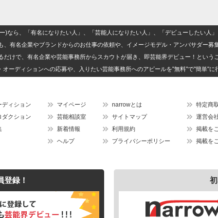
(ナロー)なら、「有名になりたい人」、「芸能人になりたい人」、「デビューしたい
も、有名企業やブランドからのお仕事の依頼や、イメージモデル・アンバサダー募
るだけで、有名企業や芸能事務所からスカウトが届き、即芸能界デビュー！という
・オーディションへの応募や、入りたい芸能事務所へのアピールを"無料"で"簡単"に
ーディション
マイページ
narrowとは
特定商
ロダクション
芸能相談室
サイトマップ
運営会
集
新着情報
利用規約
掲載を
ヘルプ
プライバシーポリシー
掲載を
員登録！
初