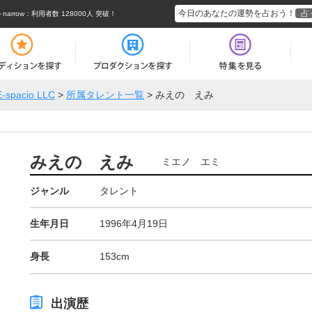
今日のあなたの運勢を占おう！
占
rrow
：利用者数 128000人 突破！
E-spacio LLC
>
所属タレント一覧
>
みえの えみ
みえの えみ
ミエノ エミ
ジャンル
タレント
生年月日
1996年4月19日
身長
153cm
出演歴