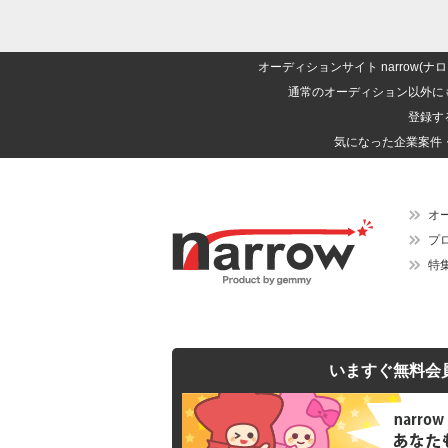
オーディションサイト narrow
通常のオーディション以外に
登録す
気になった企業案件
オ
プ
特
いますぐ無料会